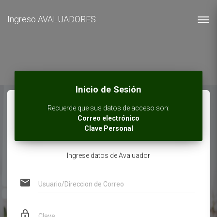
Ingreso AVALUADORES
Toggl
navig
Inicio de Sesión
Recuerde que sus datos de acceso son:
Correo electrónico
Clave Personal
Ingrese datos de Avaluador
email
Usuario/Direccion de Correo
lock_outline
Clave